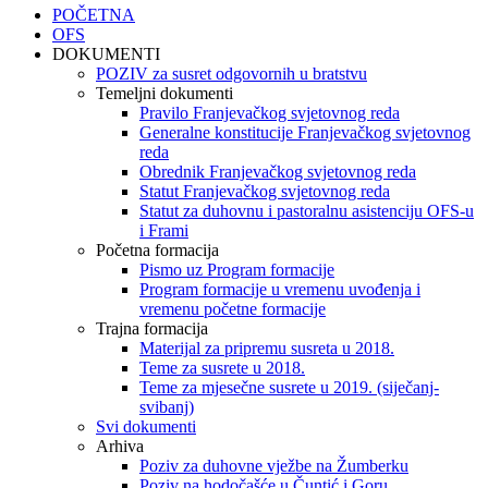
POČETNA
OFS
DOKUMENTI
POZIV za susret odgovornih u bratstvu
Temeljni dokumenti
Pravilo Franjevačkog svjetovnog reda
Generalne konstitucije Franjevačkog svjetovnog
reda
Obrednik Franjevačkog svjetovnog reda
Statut Franjevačkog svjetovnog reda
Statut za duhovnu i pastoralnu asistenciju OFS-u
i Frami
Početna formacija
Pismo uz Program formacije
Program formacije u vremenu uvođenja i
vremenu početne formacije
Trajna formacija
Materijal za pripremu susreta u 2018.
Teme za susrete u 2018.
Teme za mjesečne susrete u 2019. (siječanj-
svibanj)
Svi dokumenti
Arhiva
Poziv za duhovne vježbe na Žumberku
Poziv na hodočašće u Čuntić i Goru