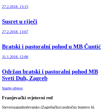
27.2.2018. 13:15
Susret u riječi
27.2.2018. 13:07
Bratski i pastoralni pohod u MB Čuntić
31.1.2018. 12:06
Održan bratski i pastoralni pohod MB
Sveti Duh, Zagreb
Navigacija
Starije objave
objava
Franjevački svjetovni red
Sjeverozapadnohrvatsko (Zagrebačko) područno bratstvo bl.