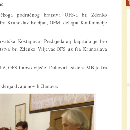
ne.
bačkoga područnog bratstva OFS-a br. Zdenko
 fra Krunoslav Kocijan, OFM, delegat Konferencije
vatska Kostajnica. Predsjedatelj kapitula je bio
tstva br. Zdenko Viljevac,OFS uz fra Krunoslava
Ilić, OFS i novo vijeće. Duhovni asistent MB je fra
ođenja dvaju novih članova.