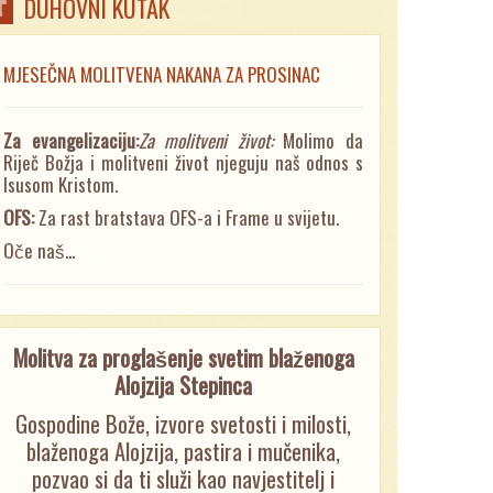
DUHOVNI KUTAK
MJESEČNA MOLITVENA NAKANA ZA PROSINAC
Za evangelizaciju:
Za molitveni život:
Molimo da
Riječ Božja i molitveni život njeguju naš odnos s
Isusom Kristom.
OFS:
Za rast bratstava OFS-a i Frame u svijetu.
Oče naš...
Molitva za proglašenje svetim blaženoga
Alojzija Stepinca
Gospodine Bože, izvore svetosti i milosti,
blaženoga Alojzija, pastira i mučenika,
pozvao si da ti služi kao navjestitelj i