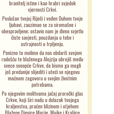
branitelj istine i kao hrabri svjedok
vjernosti Crkvi.
Poslušan tvojoj Riječi i vođen Duhom tvoje
ljubavi, zauzimao se za siromašne i
obespravljene; ostavio nam je divno svjetlo
čiste savjesti, pouzdanja u tebe i
ustrajnosti u trpljenju.
Ponizno te molimo da nas obdariš svojom
radošću te blaženoga Alojzija ubrojiš među
svece sveopće Crkve, da bismo ga mogli
još predanije slijediti i uteći se njegovu
moćnom zagovoru u svojim životnim
potrebama.
Po njegovim molitvama jačaj proročki glas
Crkve, koji širi nadu u dolazak tvojega
kraljevstva, praćen blizinom i utjehom
Blažene Djevice Marije, Majke i Kraljice