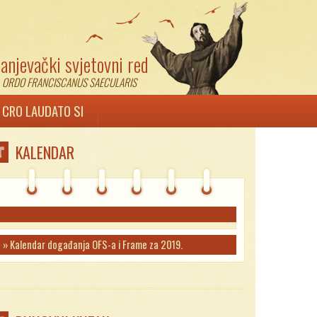
anjevački svjetovni red
ORDO FRANCISCANUS SAECULARIS
 CRO LAUDATO SI
KALENDAR
» Kalendar događanja OFS-a i Frame za 2019.