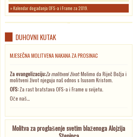
» Kalendar događanja OFS-a i Frame za 2019.
DUHOVNI KUTAK
MJESEČNA MOLITVENA NAKANA ZA PROSINAC
Za evangelizaciju:
Za molitveni život:
Molimo da Riječ Božja i
molitveni život njeguju naš odnos s Isusom Kristom.
OFS:
Za rast bratstava OFS-a i Frame u svijetu.
Oče naš...
Molitva za proglašenje svetim blaženoga Alojzija
Stepinca