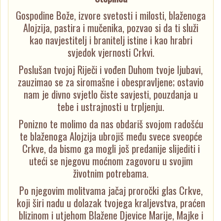
Gospodine Bože, izvore svetosti i milosti, blaženoga
Alojzija, pastira i mučenika, pozvao si da ti služi
kao navjestitelj i branitelj istine i kao hrabri
svjedok vjernosti Crkvi.
Poslušan tvojoj Riječi i vođen Duhom tvoje ljubavi,
zauzimao se za siromašne i obespravljene; ostavio
nam je divno svjetlo čiste savjesti, pouzdanja u
tebe i ustrajnosti u trpljenju.
Ponizno te molimo da nas obdariš svojom radošću
te blaženoga Alojzija ubrojiš među svece sveopće
Crkve, da bismo ga mogli još predanije slijediti i
uteći se njegovu moćnom zagovoru u svojim
životnim potrebama.
Po njegovim molitvama jačaj proročki glas Crkve,
koji širi nadu u dolazak tvojega kraljevstva, praćen
blizinom i utjehom Blažene Djevice Marije, Majke i