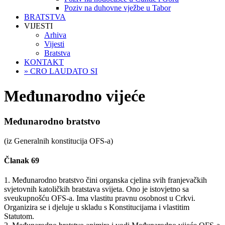
Poziv na duhovne vježbe u Tabor
BRATSTVA
VIJESTI
Arhiva
Vijesti
Bratstva
KONTAKT
» CRO LAUDATO SI
Međunarodno vijeće
Međunarodno bratstvo
(iz Generalnih konstitucija OFS-a)
Članak 69
1. Međunarodno bratstvo čini organska cjelina svih franjevačkih
svjetovnih katoličkih bratstava svijeta. Ono je istovjetno sa
sveukupnošću OFS-a. Ima vlastitu pravnu osobnost u Crkvi.
Organizira se i djeluje u skladu s Konstitucijama i vlastitim
Statutom.