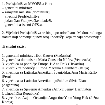
1. Predsjedništvo MVOFS-a čine:
– generalni ministar;
– zamjenik ministra [doministar];
– vijećnici Predsjedništva;
– jedan član Franjevačke mladeži;
– generalni asistenti OFS-a.
2. Vijećnici Predsjedništva se biraju po odredbama Međunarodnoga
statuta koji određuje njihov broj i područja koja trebaju predstavljati.
Trenutni saziv:
1. generalni ministar: Tibor Kauser (Mađarska)
2. generalna doministra: Maria Consuelo Núñez (Venezuela)
3. vijećnica za područje Europa 1: Ana Fruk (Hrvatska)
4. vijećnik za područje Europa 2: Attilio Galimberti (Italija)
5. vijećnica za Latinsku Ameriku i Španjolsku: Ana Maria Raffo
(Peru)
6. vijećnica za Latinsku Ameriku – južni dio: Silvia Diana
(Argentina)
7. vijećnica za Sjevernu Ameriku i Afriku: Jenny Harrington
(Južnoafrička Republika)
8. vijećnik za Aziju i Oceaniju: Augustine Yoon Yong Hak (Južna
Koreja)