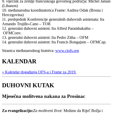
9. vijećnik za zemlje francuskoga govornog područja: Michel Janian
(Libanon)
10. međunarodna koordinatorica Frame: Andrea Odak (Bosna i
Hercegovina)
11. predsjednik Konferencije generalnih duhovnih asistenata: fra
Amando Trujillo-Cano – TOR
12. generalni duhovni asistent: fra Alfred Parambakathu –
OFMConv.
13. generalni duhovni asistent: fra Pedro Zitha – OFM
14. generalni duhovni asistent: fra Francis Bongajum – OFMCap.
Stranica međunarodnog bratstva:
www.ciofs.org
KALENDAR
» Kalendar događanja OFS-a i Frame za 2019.
DUHOVNI KUTAK
Mjesečna molitvena nakana za Prosinac
Za evangelizaciju:
Za molitveni život:
Molimo da Riječ Božja i