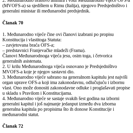
2. Međunarodno bratstvo animira i vodi Međunarodno vijeće OFS-a
(MVOFS-a) sa sjedištem u Rimu (Italija), njegovo Predsjedništvo i
generalni ministar ili međunarodni predsjednik.
Članak 70
1. Međunarodno vijeće čine ovi članovi izabrani po propisu
Konstitucija i vlastitoga Statuta:
– zavjetovana braća OFS-a;
– predstavnici Franjevačke mladeži (Frama).
Članovi Međunarodnoga vijeća jesu, osim toga, i četvorica
generalnih asistenata.
2. U krilu Međunarodnoga vijeća osnovano je Predsjedništvo
MVOFS-a koje je njegov sastavni dio.
3. Međunarodno vijeće sabrano na generalnom kapitulu jest najviši
organ uprave OFS-a koji ima zakonodavnu, odlučujuću i izbornu
vlast. Ono može donositi zakonodavne odluke i proglašavati propise
u skladu s Pravilom i Konstitucijama.
4. Međunarodno vijeće se sastaje svakih šest godina na izborni
generalni kapitul i još najmanje jedanput između dva izborna
generalna kapitula po propisima što ih donose Konstitucije i
međunarodni statut.
Članak 72