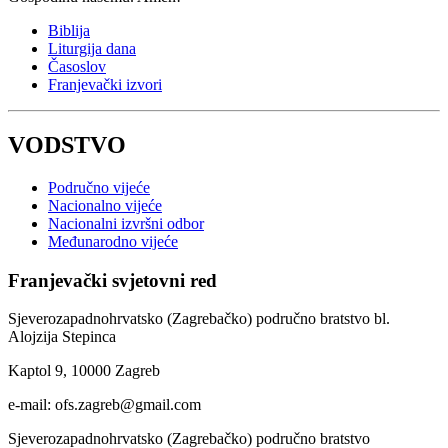
Biblija
Liturgija dana
Časoslov
Franjevački izvori
VODSTVO
Područno vijeće
Nacionalno vijeće
Nacionalni izvršni odbor
Međunarodno vijeće
Franjevački svjetovni red
Sjeverozapadnohrvatsko (Zagrebačko) područno bratstvo bl.
Alojzija Stepinca
Kaptol 9, 10000 Zagreb
e-mail:
ofs.zagreb@gmail.com
Sjeverozapadnohrvatsko (Zagrebačko) područno bratstvo