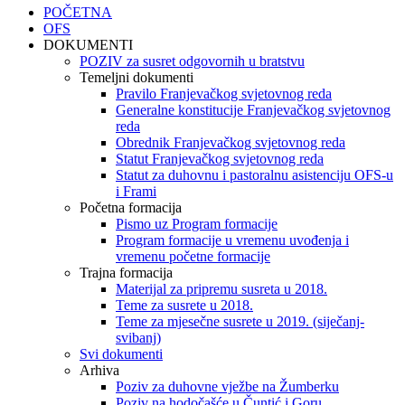
POČETNA
OFS
DOKUMENTI
POZIV za susret odgovornih u bratstvu
Temeljni dokumenti
Pravilo Franjevačkog svjetovnog reda
Generalne konstitucije Franjevačkog svjetovnog
reda
Obrednik Franjevačkog svjetovnog reda
Statut Franjevačkog svjetovnog reda
Statut za duhovnu i pastoralnu asistenciju OFS-u
i Frami
Početna formacija
Pismo uz Program formacije
Program formacije u vremenu uvođenja i
vremenu početne formacije
Trajna formacija
Materijal za pripremu susreta u 2018.
Teme za susrete u 2018.
Teme za mjesečne susrete u 2019. (siječanj-
svibanj)
Svi dokumenti
Arhiva
Poziv za duhovne vježbe na Žumberku
Poziv na hodočašće u Čuntić i Goru