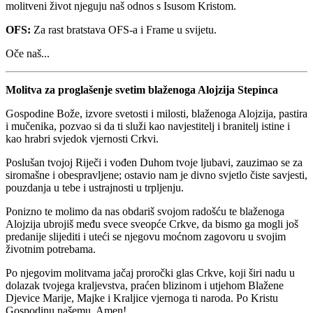
molitveni život njeguju naš odnos s Isusom Kristom.
OFS:
Za rast bratstava OFS-a i Frame u svijetu.
Oče naš...
Molitva za proglašenje svetim blaženoga Alojzija Stepinca
Gospodine Bože, izvore svetosti i milosti, blaženoga Alojzija, pastira
i mučenika, pozvao si da ti služi kao navjestitelj i branitelj istine i
kao hrabri svjedok vjernosti Crkvi.
Poslušan tvojoj Riječi i vođen Duhom tvoje ljubavi, zauzimao se za
siromašne i obespravljene; ostavio nam je divno svjetlo čiste savjesti,
pouzdanja u tebe i ustrajnosti u trpljenju.
Ponizno te molimo da nas obdariš svojom radošću te blaženoga
Alojzija ubrojiš među svece sveopće Crkve, da bismo ga mogli još
predanije slijediti i uteći se njegovu moćnom zagovoru u svojim
životnim potrebama.
Po njegovim molitvama jačaj proročki glas Crkve, koji širi nadu u
dolazak tvojega kraljevstva, praćen blizinom i utjehom Blažene
Djevice Marije, Majke i Kraljice vjernoga ti naroda. Po Kristu
Gospodinu našemu. Amen!