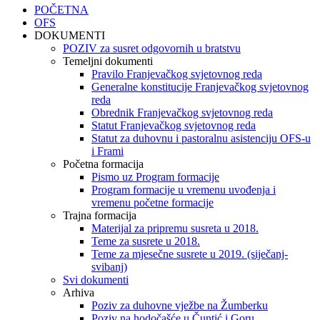
POČETNA
OFS
DOKUMENTI
POZIV za susret odgovornih u bratstvu
Temeljni dokumenti
Pravilo Franjevačkog svjetovnog reda
Generalne konstitucije Franjevačkog svjetovnog
reda
Obrednik Franjevačkog svjetovnog reda
Statut Franjevačkog svjetovnog reda
Statut za duhovnu i pastoralnu asistenciju OFS-u
i Frami
Početna formacija
Pismo uz Program formacije
Program formacije u vremenu uvođenja i
vremenu početne formacije
Trajna formacija
Materijal za pripremu susreta u 2018.
Teme za susrete u 2018.
Teme za mjesečne susrete u 2019. (siječanj-
svibanj)
Svi dokumenti
Arhiva
Poziv za duhovne vježbe na Žumberku
Poziv na hodočašće u Čuntić i Goru