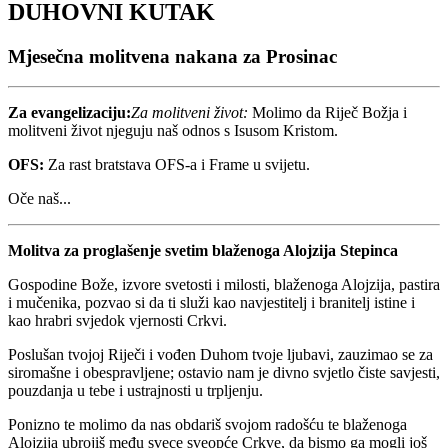
DUHOVNI KUTAK
Mjesečna molitvena nakana za Prosinac
Za evangelizaciju:
Za molitveni život:
Molimo da Riječ Božja i
molitveni život njeguju naš odnos s Isusom Kristom.
OFS:
Za rast bratstava OFS-a i Frame u svijetu.
Oče naš...
Molitva za proglašenje svetim blaženoga Alojzija Stepinca
Gospodine Bože, izvore svetosti i milosti, blaženoga Alojzija, pastira
i mučenika, pozvao si da ti služi kao navjestitelj i branitelj istine i
kao hrabri svjedok vjernosti Crkvi.
Poslušan tvojoj Riječi i vođen Duhom tvoje ljubavi, zauzimao se za
siromašne i obespravljene; ostavio nam je divno svjetlo čiste savjesti,
pouzdanja u tebe i ustrajnosti u trpljenju.
Ponizno te molimo da nas obdariš svojom radošću te blaženoga
Alojzija ubrojiš među svece sveopće Crkve, da bismo ga mogli još