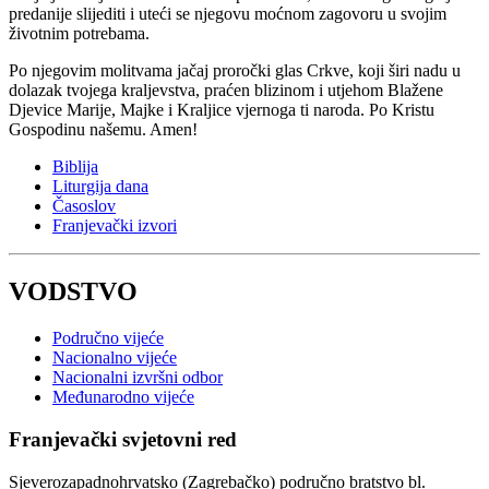
predanije slijediti i uteći se njegovu moćnom zagovoru u svojim
životnim potrebama.
Po njegovim molitvama jačaj proročki glas Crkve, koji širi nadu u
dolazak tvojega kraljevstva, praćen blizinom i utjehom Blažene
Djevice Marije, Majke i Kraljice vjernoga ti naroda. Po Kristu
Gospodinu našemu. Amen!
Biblija
Liturgija dana
Časoslov
Franjevački izvori
VODSTVO
Područno vijeće
Nacionalno vijeće
Nacionalni izvršni odbor
Međunarodno vijeće
Franjevački svjetovni red
Sjeverozapadnohrvatsko (Zagrebačko) područno bratstvo bl.