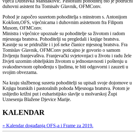
vijeća Dubravka Mandaković. Pastoralni pohoditelj bio je područni
duhovni asistent fra Tomisalv Glavnik, OFMConv.
Pohod je započeo susretom pohoditelja s minstrom s. Antonijom
Kokšom,OFS, vijećnicama i duhovnim asistetnom fra Filipom
Musom, OFMConv.
Ministra i vijećnice upoznale su pohoditelje sa životom i radom
mjesnoga bratstva. Pohoditelji su pregledali i knjige bratstva.
Kasnije su se pridružile i i još neke članice mjesnog bratstva. Fra
Tomislav Glavnik, OFMConv poticajno je govorio o samom
življenju franjevaštva. Franjevački svjetovnjaci u životu i radu žele
živjeti uzornim obiteljskim životom u jednostavnosti i poštenju u
svakodnevnom ophođenju s ljudima, te biti odgovorni i zauzeti u
svojim obvezama.
Na kraju službenog susreta pohoditelji su upisali svoje dojomove u
Knjigu bratskih i pastoralnih pohoda Mjesnoga bratstva. Potom je
uslijedio križni put i euharistijsko slavlje u molvarskoj Župi
Uznesenja Blažene Djevice Marije.
KALENDAR
» Kalendar događanja OFS-a i Frame za 2019.