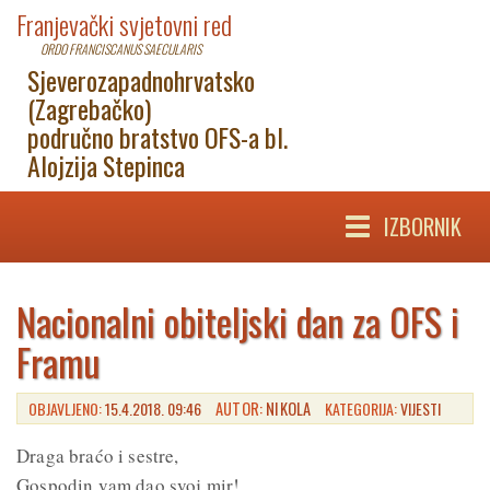
Franjevački svjetovni red
ORDO FRANCISCANUS SAECULARIS
Sjeverozapadnohrvatsko
(Zagrebačko)
područno bratstvo OFS-a bl.
Alojzija Stepinca
IZBORNIK
Nacionalni obiteljski dan za OFS i
Framu
OBJAVLJENO:
15.4.2018. 09:46
AUTOR:
NIKOLA
KATEGORIJA:
VIJESTI
Draga braćo i sestre,
Gospodin vam dao svoj mir!