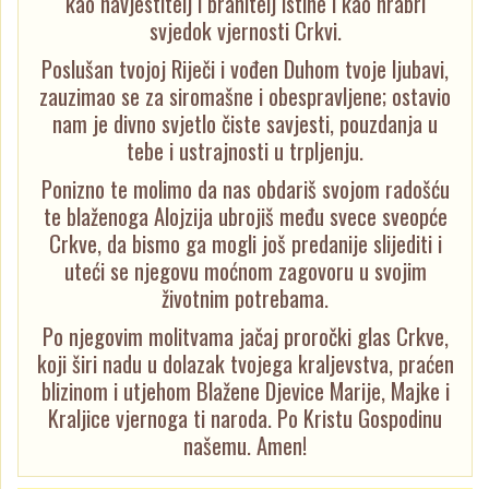
kao navjestitelj i branitelj istine i kao hrabri
svjedok vjernosti Crkvi.
Poslušan tvojoj Riječi i vođen Duhom tvoje ljubavi,
zauzimao se za siromašne i obespravljene; ostavio
nam je divno svjetlo čiste savjesti, pouzdanja u
tebe i ustrajnosti u trpljenju.
Ponizno te molimo da nas obdariš svojom radošću
te blaženoga Alojzija ubrojiš među svece sveopće
Crkve, da bismo ga mogli još predanije slijediti i
uteći se njegovu moćnom zagovoru u svojim
životnim potrebama.
Po njegovim molitvama jačaj proročki glas Crkve,
koji širi nadu u dolazak tvojega kraljevstva, praćen
blizinom i utjehom Blažene Djevice Marije, Majke i
Kraljice vjernoga ti naroda. Po Kristu Gospodinu
našemu. Amen!