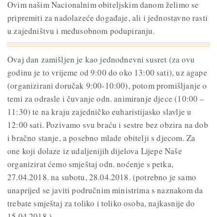
Ovim našim Nacionalnim obiteljskim danom želimo se
pripremiti za nadolazeće događaje, ali i jednostavno rasti
u zajedništvu i međusobnom podupiranju.
Ovaj dan zamišljen je kao jednodnevni susret (za ovu
godinu je to vrijeme od 9:00 do oko 13:00 sati), uz agape
(organizirani doručak 9:00-10:00), potom promišljanje o
temi za odrasle i čuvanje odn. animiranje djece (10:00 –
11:30) te na kraju zajedničko euharistijasko slavlje u
12:00 sati. Pozivamo svu braću i sestre bez obzira na dob
i bračno stanje, a posebno mlade obitelji s djecom. Za
one koji dolaze iz udaljenijih dijelova Lijepe Naše
organizirat ćemo smještaj odn. noćenje s petka,
27.04.2018. na subotu, 28.04.2018. (potrebno je samo
unaprijed se javiti područnim ministrima s naznakom da
trebate smještaj za toliko i toliko osoba, najkasnije do
15.04.2018.).