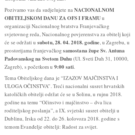
NACIONALNOM
Pozivamo vas da sudjelujete na
OBITELJSKOM DANU ZA OFS I FRAMU
u
organizaciji Nacionalnog bratstva Franjevačkog
svjetovnog reda, Nacionalnog povjerenstva za obitelj koji
subotu, 28. 04. 2018. godine
će se održati u
, u Zagrebu, u
samostana župe Sv. Antuna
prostorijama franjevačkog
Padovanskog na Svetom Duhu
(Ul. Sveti Duh 31, 10000,
9:00 sati
Zagreb), s početkom u
.
Tema Obiteljskog dana je “IZAZOV MAJČINSTVA I
ULOGA OČINSTVA”. Treći nacionalni susret hrvatskih
katoličkih obitelji održat će se u Solinu, u rujnu 2018.
godine na temu “Očinstvo i majčinstvo – dva lica
roditeljskog poslanja”, a IX. svjetski susret obitelji u
Dublinu, Irska od 22. do 26. kolovoza 2018. godine s
temom Evanđelje obitelji: Radost za svijet.