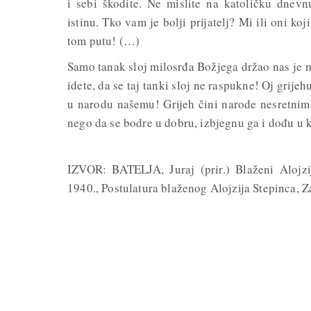
i sebi škodite. Ne mislite na katoličku dne
istinu. Tko vam je bolji prijatelj? Mi ili oni k
tom putu! (…)
Samo tanak sloj milosrđa Božjega držao nas je
idete, da se taj tanki sloj ne raspukne! Oj grijehu
u narodu našemu! Grijeh čini narode nesretnima!
nego da se bodre u dobru, izbjegnu ga i dođu u 
IZVOR: BATELJA, Juraj (prir.) Blaženi Alojzi
1940., Postulatura blaženog Alojzija Stepinca, Za