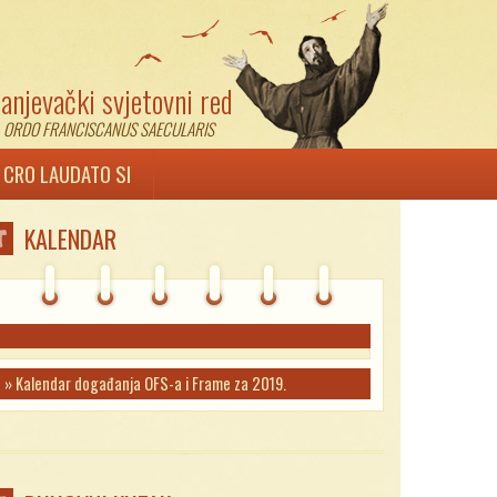
anjevački svjetovni red
ORDO FRANCISCANUS SAECULARIS
 CRO LAUDATO SI
KALENDAR
» Kalendar događanja OFS-a i Frame za 2019.