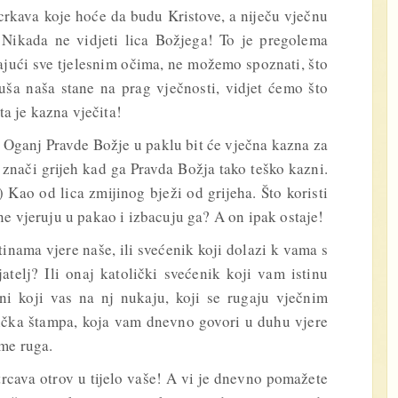
crkava koje hoće da budu Kristove, a niječu vječnu
 Nikada ne vidjeti lica Božjega! To je pregolema
ajući sve tjelesnim očima, ne možemo spoznati, što
duša naša stane na prag vječnosti, vidjet ćemo što
ta je kazna vječita!
. Oganj Pravde Božje u paklu bit će vječna kazna za
 znači grijeh kad ga Pravda Božja tako teško kazni.
Kao od lica zmijinog bježi od grijeha. Što koristi
e vjeruju u pakao i izbacuju ga? A on ipak ostaje!
istinama vjere naše, ili svećenik koji dolazi k vama s
atelj? Ili onaj katolički svećenik koji vam istinu
ni koji vas na nj nukaju, koji se rugaju vječnim
olička štampa, koja vam dnevno govori u duhu vjere
ome ruga.
cava otrov u tijelo vaše! A vi je dnevno pomažete