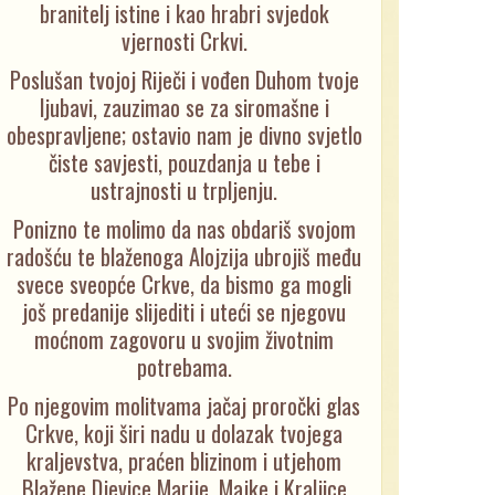
branitelj istine i kao hrabri svjedok
vjernosti Crkvi.
Poslušan tvojoj Riječi i vođen Duhom tvoje
ljubavi, zauzimao se za siromašne i
obespravljene; ostavio nam je divno svjetlo
čiste savjesti, pouzdanja u tebe i
ustrajnosti u trpljenju.
Ponizno te molimo da nas obdariš svojom
radošću te blaženoga Alojzija ubrojiš među
svece sveopće Crkve, da bismo ga mogli
još predanije slijediti i uteći se njegovu
moćnom zagovoru u svojim životnim
potrebama.
Po njegovim molitvama jačaj proročki glas
Crkve, koji širi nadu u dolazak tvojega
kraljevstva, praćen blizinom i utjehom
Blažene Djevice Marije, Majke i Kraljice