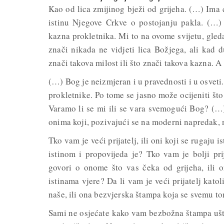
Kao od lica zmijinog bježi od grijeha. (…) Ima 
istinu Njegove Crkve o postojanju pakla. (…)
kazna prokletnika. Mi to na ovome svijetu, gled
znači nikada ne vidjeti lica Božjega, ali kad 
znači takova milost ili što znači takova kazna. A 
(…) Bog je neizmjeran i u pravednosti i u osveti
prokletnike. Po tome se jasno može ocijeniti što
Varamo li se mi ili se vara svemogući Bog? (…) 
onima koji, pozivajući se na moderni napredak, n
Tko vam je veći prijatelj, ili oni koji se rugaju 
istinom i propovijeda je? Tko vam je bolji prij
govori o onome što vas čeka od grijeha, ili o
istinama vjere? Da li vam je veći prijatelj kat
naše, ili ona bezvjerska štampa koja se svemu t
Sami ne osjećate kako vam bezbožna štampa uštr