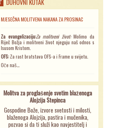
DUHOVNI KUTAK
MJESEČNA MOLITVENA NAKANA ZA PROSINAC
Za evangelizaciju:
Za molitveni život:
Molimo da
Riječ Božja i molitveni život njeguju naš odnos s
Isusom Kristom.
OFS:
Za rast bratstava OFS-a i Frame u svijetu.
Oče naš...
Molitva za proglašenje svetim blaženoga
Alojzija Stepinca
Gospodine Bože, izvore svetosti i milosti,
blaženoga Alojzija, pastira i mučenika,
pozvao si da ti služi kao navjestitelj i