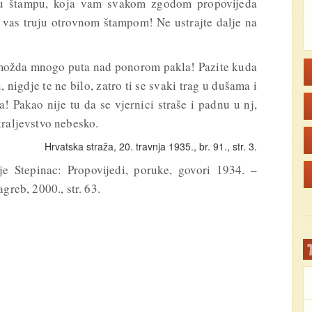
vnu štampu, koja vam svakom zgodom propovijeda
oji vas truju otrovnom štampom! Ne ustrajte dalje na
 možda mnogo puta nad ponorom pakla! Pazite kuda
, nigdje te ne bilo, zatro ti se svaki trag u dušama i
 Pakao nije tu da se vjernici straše i padnu u nj,
kraljevstvo nebesko.
Hrvatska straža, 20. travnja 1935., br. 91., str. 3.
je Stepinac: Propovijedi, poruke, govori 1934. –
greb, 2000., str. 63.