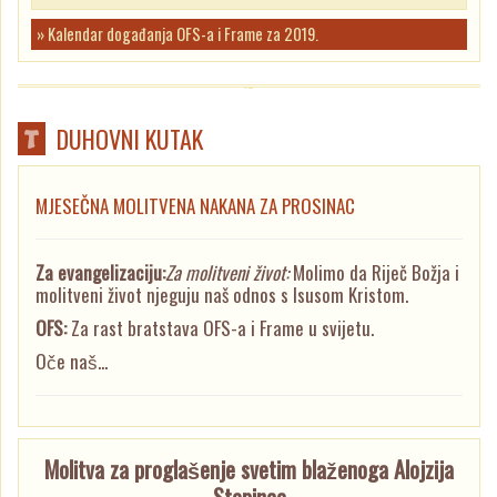
» Kalendar događanja OFS-a i Frame za 2019.
DUHOVNI KUTAK
MJESEČNA MOLITVENA NAKANA ZA PROSINAC
Za evangelizaciju:
Za molitveni život:
Molimo da Riječ Božja i
molitveni život njeguju naš odnos s Isusom Kristom.
OFS:
Za rast bratstava OFS-a i Frame u svijetu.
Oče naš...
Molitva za proglašenje svetim blaženoga Alojzija