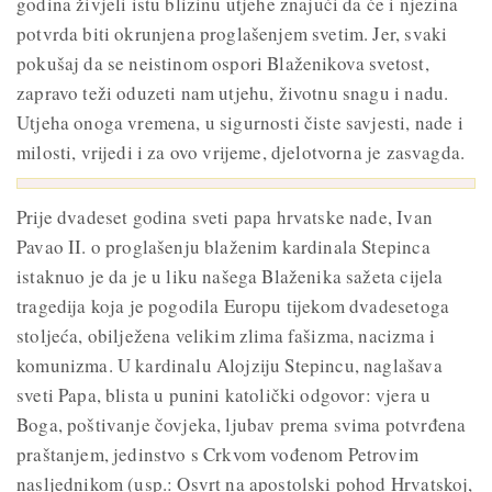
godina živjeli istu blizinu utjehe znajući da će i njezina
potvrda biti okrunjena proglašenjem svetim. Jer, svaki
pokušaj da se neistinom ospori Blaženikova svetost,
zapravo teži oduzeti nam utjehu, životnu snagu i nadu.
Utjeha onoga vremena, u sigurnosti čiste savjesti, nade i
milosti, vrijedi i za ovo vrijeme, djelotvorna je zasvagda.
Prije dvadeset godina sveti papa hrvatske nade, Ivan
Pavao II. o proglašenju blaženim kardinala Stepinca
istaknuo je da je u liku našega Blaženika sažeta cijela
tragedija koja je pogodila Europu tijekom dvadesetoga
stoljeća, obilježena velikim zlima fašizma, nacizma i
komunizma. U kardinalu Alojziju Stepincu, naglašava
sveti Papa, blista u punini katolički odgovor: vjera u
Boga, poštivanje čovjeka, ljubav prema svima potvrđena
praštanjem, jedinstvo s Crkvom vođenom Petrovim
nasljednikom (usp.: Osvrt na apostolski pohod Hrvatskoj,