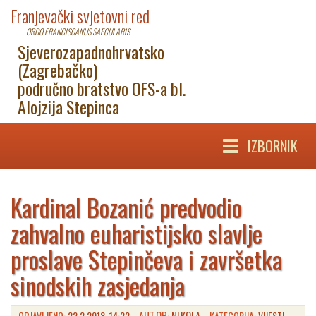
Franjevački svjetovni red
ORDO FRANCISCANUS SAECULARIS
Sjeverozapadnohrvatsko
(Zagrebačko)
područno bratstvo OFS-a bl.
Alojzija Stepinca
IZBORNIK
Kardinal Bozanić predvodio
zahvalno euharistijsko slavlje
proslave Stepinčeva i završetka
sinodskih zasjedanja
OBJAVLJENO:
22.2.2018. 14:22
AUTOR:
NIKOLA
KATEGORIJA:
VIJESTI