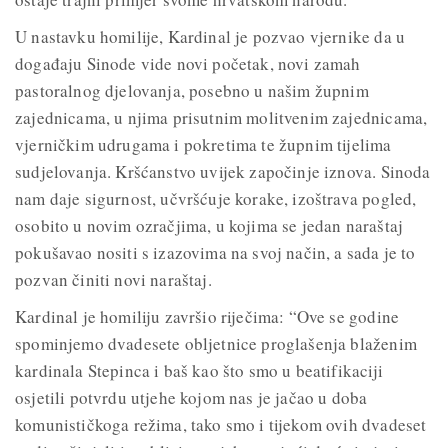
U nastavku homilije, Kardinal je pozvao vjernike da u
događaju Sinode vide novi početak, novi zamah
pastoralnog djelovanja, posebno u našim župnim
zajednicama, u njima prisutnim molitvenim zajednicama,
vjerničkim udrugama i pokretima te župnim tijelima
sudjelovanja. Kršćanstvo uvijek započinje iznova. Sinoda
nam daje sigurnost, učvršćuje korake, izoštrava pogled,
osobito u novim ozračjima, u kojima se jedan naraštaj
pokušavao nositi s izazovima na svoj način, a sada je to
pozvan činiti novi naraštaj.
Kardinal je homiliju završio riječima: “Ove se godine
spominjemo dvadesete obljetnice proglašenja blaženim
kardinala Stepinca i baš kao što smo u beatifikaciji
osjetili potvrdu utjehe kojom nas je jačao u doba
komunističkoga režima, tako smo i tijekom ovih dvadeset