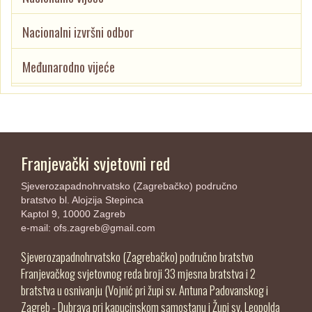
Nacionalni izvršni odbor
Međunarodno vijeće
Franjevački svjetovni red
Sjeverozapadnohrvatsko (Zagrebačko) područno
bratstvo bl. Alojzija Stepinca
Kaptol 9, 10000 Zagreb
e-mail:
ofs.zagreb@gmail.com
Sjeverozapadnohrvatsko (Zagrebačko) područno bratstvo
Franjevačkog svjetovnog reda broji 33 mjesna bratstva i 2
bratstva u osnivanju (Vojnić pri župi sv. Antuna Padovanskog i
Zagreb - Dubrava pri kapucinskom samostanu i Župi sv. Leopolda