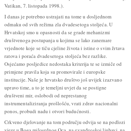
Vatikan, 7. listopada 1998.).
I danas je potrebno ustrajati na tome u dosljednom
odmaku od svih režima zla dvadesetoga stoljeća. U
Hrvatskoj smo u opasnosti da se grade mehanizmi
društvenoga postupanja u kojima se lako zanemare
vrjednote koje se tiču cjeline života i istine o svim žrtava
ratova i poraća dvadesetoga stoljeća bez razlike.
Osjećamo posljedice nedostaka kriterija te se izmiče od
primjene pravila koja su promovirale i europske
institucije. Naše je hrvatsko društvo još uvijek izazvano
upravo time, a to je temeljni uvjet da se postigne
društveni mir, oslobodi od neprestanog
instrumentaliziranja prošlošću, vrati zdrav nacionalni
ponos, probudi nadu i otvori budućnosti.
Crkveno djelovanje na tom području odvija se na podlozi
vjere u Boga milosrdnog Oca, na evanđeoskoj ljubavi, na