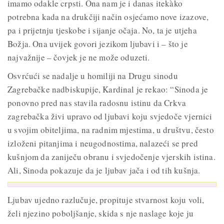
imamo odakle crpsti. Ona nam je i danas itekàko
potrebna kada na drukčiji način osjećamo nove izazove,
pa i prijetnju tjeskobe i sijanje očaja. No, ta je utjeha
Božja. Ona uvijek govori jezikom ljubavi i – što je
najvažnije – čovjek je ne može oduzeti.
Osvrćući se nadalje u homiliji na Drugu sinodu
Zagrebačke nadbiskupije, Kardinal je rekao: “Sinoda je
ponovno pred nas stavila radosnu istinu da Crkva
zagrebačka živi upravo od ljubavi koju svjedoče vjernici
u svojim obiteljima, na radnim mjestima, u društvu, često
izloženi pitanjima i neugodnostima, nalazeći se pred
kušnjom da zaniječu obranu i svjedočenje vjerskih istina.
Ali, Sinoda pokazuje da je ljubav jača i od tih kušnja.
Ljubav ujedno razlučuje, propituje stvarnost koju voli,
želi njezino poboljšanje, skida s nje naslage koje ju