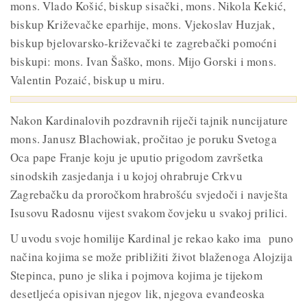
mons. Vlado Košić, biskup sisački, mons. Nikola Kekić,
biskup Križevačke eparhije, mons. Vjekoslav Huzjak,
biskup bjelovarsko-križevački te zagrebački pomoćni
biskupi: mons. Ivan Šaško, mons. Mijo Gorski i mons.
Valentin Pozaić, biskup u miru.
Nakon Kardinalovih pozdravnih riječi tajnik nuncijature
mons. Janusz Blachowiak, pročitao je poruku Svetoga
Oca pape Franje koju je uputio prigodom završetka
sinodskih zasjedanja i u kojoj ohrabruje Crkvu
Zagrebačku da proročkom hrabrošću svjedoči i navješta
Isusovu Radosnu vijest svakom čovjeku u svakoj prilici.
U uvodu svoje homilije Kardinal je rekao kako ima puno
načina kojima se može približiti život blaženoga Alojzija
Stepinca, puno je slika i pojmova kojima je tijekom
desetljeća opisivan njegov lik, njegova evanđeoska