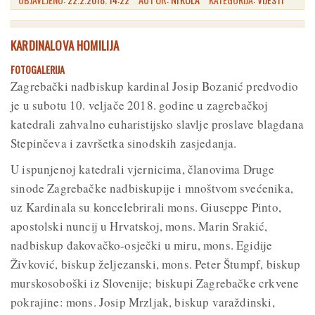
KARDINALOVA HOMILIJA
FOTOGALERIJA
Zagrebački nadbiskup kardinal Josip Bozanić predvodio
je u subotu 10. veljače 2018. godine u zagrebačkoj
katedrali zahvalno euharistijsko slavlje proslave blagdana
Stepinčeva i završetka sinodskih zasjedanja.
U ispunjenoj katedrali vjernicima, članovima Druge
sinode Zagrebačke nadbiskupije i mnoštvom svećenika,
uz Kardinala su koncelebrirali mons. Giuseppe Pinto,
apostolski nuncij u Hrvatskoj, mons. Marin Srakić,
nadbiskup đakovačko-osječki u miru, mons. Egidije
Živković, biskup željezanski, mons. Peter Štumpf, biskup
murskosoboški iz Slovenije; biskupi Zagrebačke crkvene
pokrajine: mons. Josip Mrzljak, biskup varaždinski,