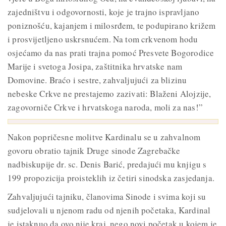
zajedništvu i odgovornosti, koje je trajno ispravljano
poniznošću, kajanjem i milosrđem, te podupirano križem
i prosvijetljeno uskrsnućem. Na tom crkvenom hodu
osjećamo da nas prati trajna pomoć Presvete Bogorodice
Marije i svetoga Josipa, zaštitnika hrvatske nam
Domovine. Braćo i sestre, zahvaljujući za blizinu
nebeske Crkve ne prestajemo zazivati: Blaženi Alojzije,
zagovorniče Crkve i hrvatskoga naroda, moli za nas!”
Nakon popričesne molitve Kardinalu se u zahvalnom
govoru obratio tajnik Druge sinode Zagrebačke
nadbiskupije dr. sc. Denis Barić, predajući mu knjigu s
199 propozicija proisteklih iz četiri sinodska zasjedanja.
Zahvaljujući tajniku, članovima Sinode i svima koji su
sudjelovali u njenom radu od njenih početaka, Kardinal
je istaknuo da ovo nije kraj, nego novi početak u kojem je