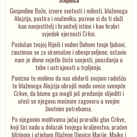
Stepinca
Gospodine Bože, izvore svetosti i milosti, blaženoga
Alojzija, pastira i mučenika, pozvao si da ti služi
kao navjestitelj i branitelj istine i kao hrabri
svjedok vjernosti Crkvi.
Poslušan tvojoj Riječi i vođen Duhom tvoje ljubavi,
zauzimao se za siromašne i obespravljene; ostavio
nam je divno svjetlo čiste savjesti, pouzdanja u
tebe i ustrajnosti u trpljenju.
Ponizno te molimo da nas obdariš svojom radošću
te blaženoga Alojzija ubrojiš među svece sveopće
Crkve, da bismo ga mogli još predanije slijediti i
uteći se njegovu moćnom zagovoru u svojim
životnim potrebama.
Po njegovim molitvama jačaj proročki glas Crkve,
koji širi nadu u dolazak tvojega kraljevstva, praćen
blizinom i utjehom Blažene Djevice Marije, Majke i