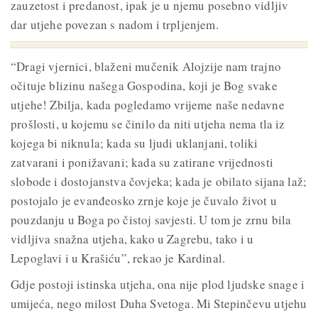
zauzetost i predanost, ipak je u njemu posebno vidljiv
dar utjehe povezan s nadom i trpljenjem.
“Dragi vjernici, blaženi mučenik Alojzije nam trajno
očituje blizinu našega Gospodina, koji je Bog svake
utjehe! Zbilja, kada pogledamo vrijeme naše nedavne
prošlosti, u kojemu se činilo da niti utjeha nema tla iz
kojega bi niknula; kada su ljudi uklanjani, toliki
zatvarani i ponižavani; kada su zatirane vrijednosti
slobode i dostojanstva čovjeka; kada je obilato sijana laž;
postojalo je evanđeosko zrnje koje je čuvalo život u
pouzdanju u Boga po čistoj savjesti. U tom je zrnu bila
vidljiva snažna utjeha, kako u Zagrebu, tako i u
Lepoglavi i u Krašiću”, rekao je Kardinal.
Gdje postoji istinska utjeha, ona nije plod ljudske snage i
umijeća, nego milost Duha Svetoga. Mi Stepinčevu utjehu