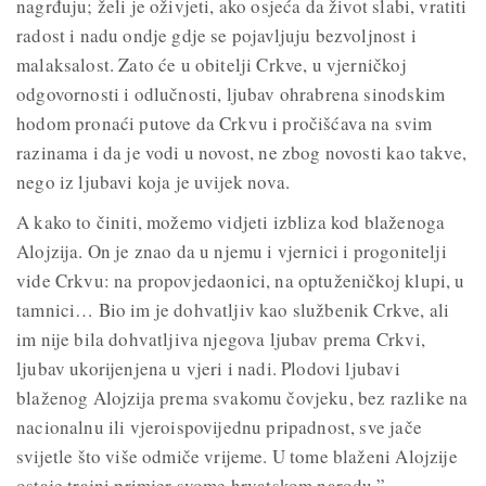
nagrđuju; želi je oživjeti, ako osjeća da život slabi, vratiti
radost i nadu ondje gdje se pojavljuju bezvoljnost i
malaksalost. Zato će u obitelji Crkve, u vjerničkoj
odgovornosti i odlučnosti, ljubav ohrabrena sinodskim
hodom pronaći putove da Crkvu i pročišćava na svim
razinama i da je vodi u novost, ne zbog novosti kao takve,
nego iz ljubavi koja je uvijek nova.
A kako to činiti, možemo vidjeti izbliza kod blaženoga
Alojzija. On je znao da u njemu i vjernici i progonitelji
vide Crkvu: na propovjedaonici, na optuženičkoj klupi, u
tamnici… Bio im je dohvatljiv kao službenik Crkve, ali
im nije bila dohvatljiva njegova ljubav prema Crkvi,
ljubav ukorijenjena u vjeri i nadi. Plodovi ljubavi
blaženog Alojzija prema svakomu čovjeku, bez razlike na
nacionalnu ili vjeroispovijednu pripadnost, sve jače
svijetle što više odmiče vrijeme. U tome blaženi Alojzije
ostaje trajni primjer svome hrvatskom narodu.”