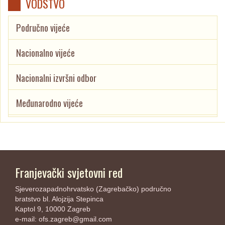
VODSTVO
Područno vijeće
Nacionalno vijeće
Nacionalni izvršni odbor
Međunarodno vijeće
Franjevački svjetovni red
Sjeverozapadnohrvatsko (Zagrebačko) područno
bratstvo bl. Alojzija Stepinca
Kaptol 9, 10000 Zagreb
e-mail:
ofs.zagreb@gmail.com