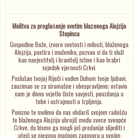
Molitva za proglašenje svetim blaženoga Alojzija
Stepinca
Gospodine Bože, izvore svetosti i milosti, blaženoga
Alojzija, pastira i mučenika, pozvao si da ti služi
kao navjestitelj i branitelj istine i kao hrabri
svjedok vjernosti Crkvi.
Poslušan tvojoj Riječi i vođen Duhom tvoje ljubavi,
zauzimao se za siromašne i obespravljene; ostavio
nam je divno svjetlo čiste savjesti, pouzdanja u
tebe i ustrajnosti u trpljenju.
Ponizno te molimo da nas obdariš svojom radošću
te blaženoga Alojzija ubrojiš među svece sveopće
Crkve, da bismo ga mogli još predanije slijediti i
uteći se njegovu moćnom zagovoru u svojim