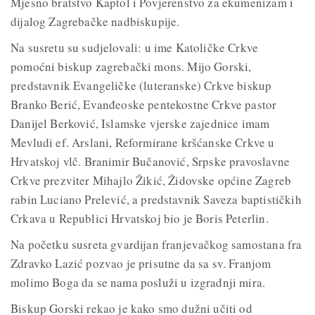
Mjesno bratstvo Kaptol i Povjerenstvo za ekumenizam i
dijalog Zagrebačke nadbiskupije.
Na susretu su sudjelovali: u ime Katoličke Crkve
pomoćni biskup zagrebački mons. Mijo Gorski,
predstavnik Evangeličke (luteranske) Crkve biskup
Branko Berić, Evanđeoske pentekostne Crkve pastor
Danijel Berković, Islamske vjerske zajednice imam
Mevludi ef. Arslani, Reformirane kršćanske Crkve u
Hrvatskoj vlč. Branimir Bučanović, Srpske pravoslavne
Crkve prezviter Mihajlo Žikić, Židovske općine Zagreb
rabin Luciano Prelević, a predstavnik Saveza baptističkih
Crkava u Republici Hrvatskoj bio je Boris Peterlin.
Na početku susreta gvardijan franjevačkog samostana fra
Zdravko Lazić pozvao je prisutne da sa sv. Franjom
molimo Boga da se nama posluži u izgradnji mira.
Biskup Gorski rekao je kako smo dužni učiti od