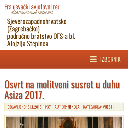
Franjevački svjetovni red
ORDO FRANCISCANUS SAECULARIS
Sjeverozapadnohrvatsko
(Zagrebačko)
područno bratstvo OFS-a bl.
Alojzija Stepinca
IZBORNIK
Osvrt na molitveni susret u duhu
Asiza 2017.
OBJAVLJENO:
31.1.2018. 11:37
AUTOR:
NIKOLA
KATEGORIJA:
VIJESTI