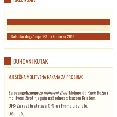
» Kalendar događanja OFS-a i Frame za 2019.
DUHOVNI KUTAK
MJESEČNA MOLITVENA NAKANA ZA PROSINAC
Za evangelizaciju:
Za molitveni život:
Molimo da Riječ Božja i
molitveni život njeguju naš odnos s Isusom Kristom.
OFS:
Za rast bratstava OFS-a i Frame u svijetu.
Oče naš...