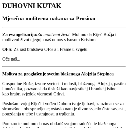
DUHOVNI KUTAK
Mjesečna molitvena nakana za Prosinac
Za evangelizaciju:
Za molitveni život:
Molimo da Riječ Božja i
molitveni život njeguju naš odnos s Isusom Kristom.
OFS:
Za rast bratstava OFS-a i Frame u svijetu.
Oče naš...
Molitva za proglašenje svetim blaženoga Alojzija Stepinca
Gospodine Bože, izvore svetosti i milosti, blaženoga Alojzija, pastira
i mučenika, pozvao si da ti služi kao navjestitelj i branitelj istine i
kao hrabri svjedok vjernosti Crkvi.
Poslušan tvojoj Riječi i vođen Duhom tvoje ljubavi, zauzimao se za
siromašne i obespravljene; ostavio nam je divno svjetlo čiste savjesti,
pouzdanja u tebe i ustrajnosti u trpljenju.
Ponizno te molimo da nas obdariš svojom radošću te blaženoga