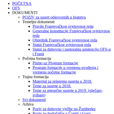
POČETNA
OFS
DOKUMENTI
POZIV za susret odgovornih u bratstvu
Temeljni dokumenti
Pravilo Franjevačkog svjetovnog reda
Generalne konstitucije Franjevačkog svjetovnog
reda
Obrednik Franjevačkog svjetovnog reda
Statut Franjevačkog svjetovnog reda
Statut za duhovnu i pastoralnu asistenciju OFS-u
i Frami
Početna formacija
Pismo uz Program formacije
Program formacije u vremenu uvođenja i
vremenu početne formacije
Trajna formacija
Materijal za pripremu susreta u 2018.
Teme za susrete u 2018.
Teme za mjesečne susrete u 2019. (siječanj-
svibanj)
Svi dokumenti
Arhiva
Poziv za duhovne vježbe na Žumberku
Poziv na hodočašće u Čuntić i Goru