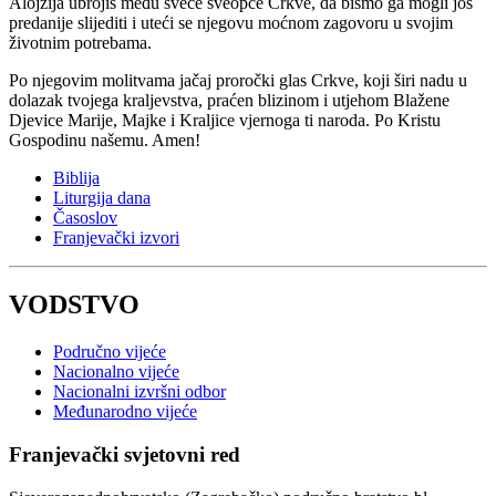
Alojzija ubrojiš među svece sveopće Crkve, da bismo ga mogli još
predanije slijediti i uteći se njegovu moćnom zagovoru u svojim
životnim potrebama.
Po njegovim molitvama jačaj proročki glas Crkve, koji širi nadu u
dolazak tvojega kraljevstva, praćen blizinom i utjehom Blažene
Djevice Marije, Majke i Kraljice vjernoga ti naroda. Po Kristu
Gospodinu našemu. Amen!
Biblija
Liturgija dana
Časoslov
Franjevački izvori
VODSTVO
Područno vijeće
Nacionalno vijeće
Nacionalni izvršni odbor
Međunarodno vijeće
Franjevački svjetovni red