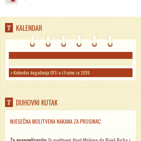
KALENDAR
» Kalendar događanja OFS-a i Frame za 2019.
DUHOVNI KUTAK
MJESEČNA MOLITVENA NAKANA ZA PROSINAC
Za evangelizaciju:
Za molitveni život:
Molimo da Riječ Božja i