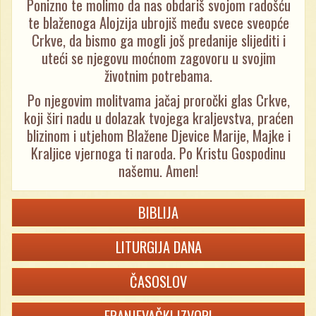
Ponizno te molimo da nas obdariš svojom radošću
te blaženoga Alojzija ubrojiš među svece sveopće
Crkve, da bismo ga mogli još predanije slijediti i
uteći se njegovu moćnom zagovoru u svojim
životnim potrebama.
Po njegovim molitvama jačaj proročki glas Crkve,
koji širi nadu u dolazak tvojega kraljevstva, praćen
blizinom i utjehom Blažene Djevice Marije, Majke i
Kraljice vjernoga ti naroda. Po Kristu Gospodinu
našemu. Amen!
BIBLIJA
LITURGIJA DANA
ČASOSLOV