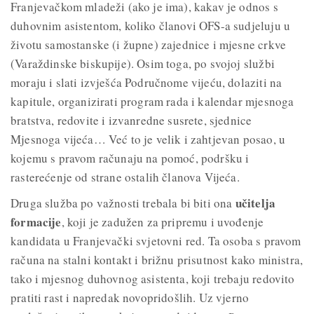
Franjevačkom mladeži (ako je ima), kakav je odnos s
duhovnim asistentom, koliko članovi OFS-a sudjeluju u
životu samostanske (i župne) zajednice i mjesne crkve
(Varaždinske biskupije). Osim toga, po svojoj službi
moraju i slati izvješća Područnome vijeću, dolaziti na
kapitule, organizirati program rada i kalendar mjesnoga
bratstva, redovite i izvanredne susrete, sjednice
Mjesnoga vijeća… Već to je velik i zahtjevan posao, u
kojemu s pravom računaju na pomoć, podršku i
rasterećenje od strane ostalih članova Vijeća.
učitelja
Druga služba po važnosti trebala bi biti ona
formacije
, koji je zadužen za pripremu i uvođenje
kandidata u Franjevački svjetovni red. Ta osoba s pravom
računa na stalni kontakt i brižnu prisutnost kako ministra,
tako i mjesnog duhovnog asistenta, koji trebaju redovito
pratiti rast i napredak novopridošlih. Uz vjerno