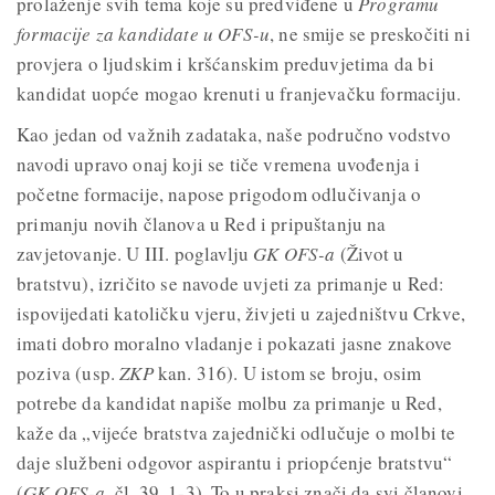
prolaženje svih tema koje su predviđene u
Programu
formacije za kandidate u OFS-u
, ne smije se preskočiti ni
provjera o ljudskim i kršćanskim preduvjetima da bi
kandidat uopće mogao krenuti u franjevačku formaciju.
Kao jedan od važnih zadataka, naše područno vodstvo
navodi upravo onaj koji se tiče vremena uvođenja i
početne formacije, napose prigodom odlučivanja o
primanju novih članova u Red i pripuštanju na
zavjetovanje. U III. poglavlju
GK OFS-a
(Život u
bratstvu), izričito se navode uvjeti za primanje u Red:
ispovijedati katoličku vjeru, živjeti u zajedništvu Crkve,
imati dobro moralno vladanje i pokazati jasne znakove
poziva (usp.
ZKP
kan. 316). U istom se broju, osim
potrebe da kandidat napiše molbu za primanje u Red,
kaže da „vijeće bratstva zajednički odlučuje o molbi te
daje službeni odgovor aspirantu i priopćenje bratstvu“
(
GK OFS-a
, čl. 39, 1-3). To u praksi znači da svi članovi