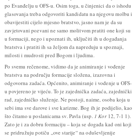
po Evanđelju u OFS-u. Osim toga, u činjenici da o ishodu
glasovanja treba odgovoriti kandidatu na njegovu molbu i
obavijestiti cijelo mjesno bratstvo, jasno nam je da su
zavjetovani pozvani ne samo molitvom pratiti one koji su
u formaciji, nego i upoznati ih, uključiti ih u događanja
bratstva i pratiti ih sa željom da napreduju u spoznaji,
milosti i mudrosti pred Bogom i ljudima.
Po svemu rečenome, vidimo da je animiranje i vođenje
bratstva na području formacije složena, izazovna i
odgovorna zadaća. Općenito, animiranje i vođenje u OFS-
u povjereno je vijeću. To je zajednička zadaća, zajednički
rad, zajedničko služenje. Ne postoji, naime, osoba koja u
sebi ima sve darove i sve karizme. Bog ih je podijelio, kao
što čitamo u poslanicama sv. Pavla (usp.
1 Kor
12, 7-1 1).
Zato je i za dobru formaciju – koja se događa kad oni koji
se pridružuju potiču „ove starije“ na oduševljenije