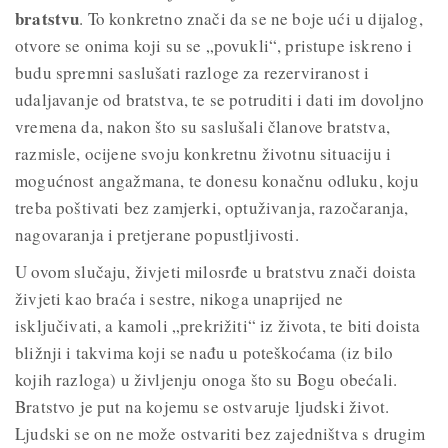
bratstvu
. To konkretno znači da se ne boje ući u dijalog,
otvore se onima koji su se „povukli“, pristupe iskreno i
budu spremni saslušati razloge za rezerviranost i
udaljavanje od bratstva, te se potruditi i dati im dovoljno
vremena da, nakon što su saslušali članove bratstva,
razmisle, ocijene svoju konkretnu životnu situaciju i
mogućnost angažmana, te donesu konačnu odluku, koju
treba poštivati bez zamjerki, optuživanja, razočaranja,
nagovaranja i pretjerane popustljivosti.
U ovom slučaju, živjeti milosrđe u bratstvu znači doista
živjeti kao braća i sestre, nikoga unaprijed ne
isključivati, a kamoli „prekrižiti“ iz života, te biti doista
bližnji i takvima koji se nađu u poteškoćama (iz bilo
kojih razloga) u življenju onoga što su Bogu obećali.
Bratstvo je put na kojemu se ostvaruje ljudski život.
Ljudski se on ne može ostvariti bez zajedništva s drugim