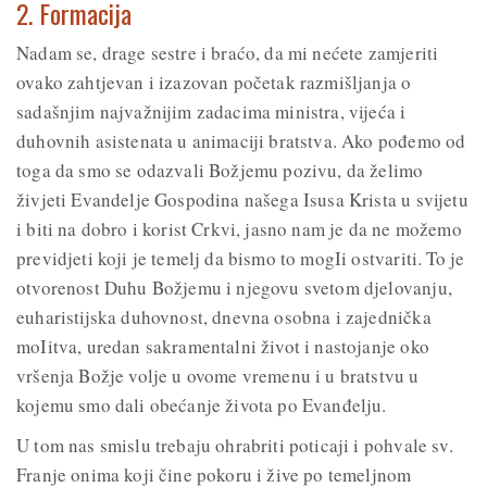
2. Formacija
Nadam se, drage sestre i braćo, da mi nećete zamjeriti
ovako zahtjevan i izazovan početak razmišljanja o
sadašnjim najvažnijim zadacima ministra, vijeća i
duhovnih asistenata u animaciji bratstva. Ako pođemo od
toga da smo se odazvali Božjemu pozivu, da želimo
živjeti Evandelje Gospodina našega Isusa Krista u svijetu
i biti na dobro i korist Crkvi, jasno nam je da ne možemo
previdjeti koji je temelj da bismo to mogIi ostvariti. To je
otvorenost Duhu Božjemu i njegovu svetom djelovanju,
euharistijska duhovnost, dnevna osobna i zajednička
moIitva, uredan sakramentalni život i nastojanje oko
vršenja Božje volje u ovome vremenu i u bratstvu u
kojemu smo dali obećanje života po Evanđelju.
U tom nas smislu trebaju ohrabriti poticaji i pohvale sv.
Franje onima koji čine pokoru i žive po temeljnom