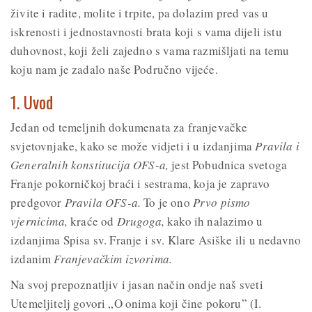
živite i radite, molite i trpite, pa dolazim pred vas u
iskrenosti i jednostavnosti brata koji s vama dijeli istu
duhovnost, koji želi zajedno s vama razmišljati na temu
koju nam je zadalo naše Područno vijeće.
1. Uvod
Jedan od temeljnih dokumenata za franjevačke
svjetovnjake, kako se može vidjeti i u izdanjima
Pravila i
Generalnih konstitucija OFS-a,
jest Pobudnica svetoga
Franje pokorničkoj braći i sestrama, koja je zapravo
predgovor
Pravila OFS-a.
To je ono
Prvo pismo
vjernicima,
kraće od
Drugoga,
kako ih nalazimo u
izdanjima Spisa sv. Franje i sv. Klare Asiške ili u nedavno
izdanim
Franjevačkim izvorima.
Na svoj prepoznatljiv i jasan način ondje naš sveti
Utemeljitelj govori „O onima koji čine pokoru” (I.