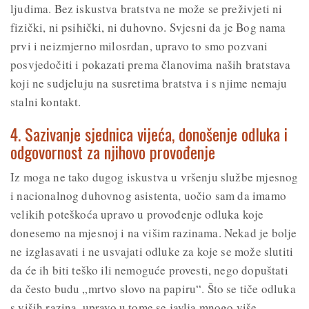
ljudima. Bez iskustva bratstva ne može se preživjeti ni
fizički, ni psihički, ni duhovno. Svjesni da je Bog nama
prvi i neizmjerno milosrdan, upravo to smo pozvani
posvjedočiti i pokazati prema članovima naših bratstava
koji ne sudjeluju na susretima bratstva i s njime nemaju
stalni kontakt.
4. Sazivanje sjednica vijeća, donošenje odluka i
odgovornost za njihovo provođenje
Iz moga ne tako dugog iskustva u vršenju službe mjesnog
i nacionalnog duhovnog asistenta, uočio sam da imamo
velikih poteškoća upravo u provođenje odluka koje
donesemo na mjesnoj i na višim razinama. Nekad je bolje
ne izglasavati i ne usvajati odluke za koje se može slutiti
da će ih biti teško ili nemoguće provesti, nego dopuštati
da često budu „mrtvo slovo na papiru“. Što se tiče odluka
s viših razina, upravo u tome se javlja mnogo više