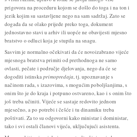
prigovora na proceduru kojom se došlo do toga i na ton i
jezik kojim su sastavljene nego na sam sadržaj. Zato se
događa da se olako prijeđe preko toga, dokument
jednostavno stavi u arhiv ili uopće ne obavijesti mjesno
bratstvo o odluci koja je stupila na snagu.
Sasvim je normalno očekivati da će novoizabrano vijeće
mjesnoga bratstva primiti od prethodnoga ne samo
ovlasti, pečate i područje djelovanja, nego da će se
dogoditi istinska
primopredaja
, tj. upoznavanje s
načinom rada, s izazovima, s mogućim poboljšanjima, s
onim što je do kraja i potpuno ostvareno, kao i s onim što
još treba učiniti. Vijeće se sastaje redovito jednom
mjesečno, a po potrebi i češće i tu dinamiku treba
poštivati. Za to su odgovorni kako ministar i doministar,
tako i svi ostali članovi vijeća, uključujući asistenta.