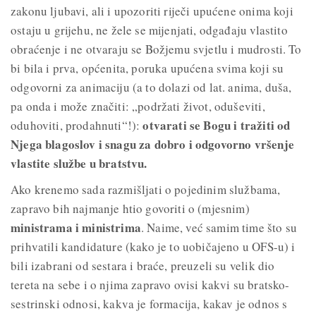
zakonu ljubavi, ali i upozoriti riječi upućene onima koji
ostaju u grijehu, ne žele se mijenjati, odgađaju vlastito
obraćenje i ne otvaraju se Božjemu svjetlu i mudrosti. To
bi bila i prva, općenita, poruka upućena svima koji su
odgovorni za animaciju (a to dolazi od lat. anima, duša,
pa onda i može značiti: „podržati život, oduševiti,
otvarati se Bogu i tražiti od
oduhoviti, prodahnuti“!):
Njega blagoslov i snagu za dobro i odgovorno vršenje
vlastite službe u bratstvu.
Ako krenemo sada razmišljati o pojedinim službama,
zapravo bih najmanje htio govoriti o (mjesnim)
ministrama i ministrima
. Naime, već samim time što su
prihvatili kandidature (kako je to uobičajeno u OFS-u) i
bili izabrani od sestara i braće, preuzeli su velik dio
tereta na sebe i o njima zapravo ovisi kakvi su bratsko-
sestrinski odnosi, kakva je formacija, kakav je odnos s