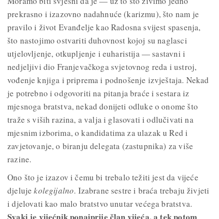
Moramo biti svjesni da je — uz to što živimo jedno
prekrasno i izazovno nadahnuće (karizmu), što nam je
pravilo i život Evanđelje kao Radosna svijest spasenja,
što nastojimo ostvariti duhovnost kojoj su naglasci
utjelovljenje, otkupljenje i euharistija — sastavni i
nedjeljivi dio Franjevačkoga svjetovnog reda i ustroj,
vođenje knjiga i priprema i podnošenje izvještaja. Nekad
je potrebno i odgovoriti na pitanja braće i sestara iz
mjesnoga bratstva, nekad donijeti odluke o onome što
traže s viših razina, a valja i glasovati i odlučivati na
mjesnim izborima, o kandidatima za ulazak u Red i
zavjetovanje, o biranju delegata (zastupnika) za više
razine.
Ono što je izazov i čemu bi trebalo težiti jest da vijeće
djeluje
kolegijalno
. Izabrane sestre i braća trebaju živjeti
i djelovati kao malo bratstvo unutar većega bratstva.
Svaki je vijećnik ponajprije član vijeća, a tek potom