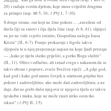
20) i rađaju svetim djelom, koje mora svijetliti drugima
za primjer (usp.
Mt
5, 16;
1 PVj I.,
7-10).
S druge strane, oni koji ne čine pokore… „zavedeni od
đavla čiji su sinovi i čija djela čine (usp.
Iv
8, 41), slijepci
su jer ne vide svjetlo istinito, Gospodina našega Isusa
Krista“ (II., 6-7). Franjo prokazuje i žigoše takvu
sljepoću te u njoj prepoznaje napast na koju ljudi pristaju
— „kako je tijelu slatko griješiti, a gorko Bogu služiti“
(II., 11). Oštro i odlučno, ali iznad svega s nakanom da se
takvi obrate i poprave, zvuče Svečeve riječi: „A gdje god,
kad god i kako god umire čovjek u smrtnom grijehu bez
pokore i zadovoljštine, ako može dati zadovoljštinu, a ne
daje, đavao grabi dušu njegovu iz njegova tijela uz takvu
tjeskobu i muku, koje ne može znati nitko osim tko
iskusi“
(1 PVj
II., 15).