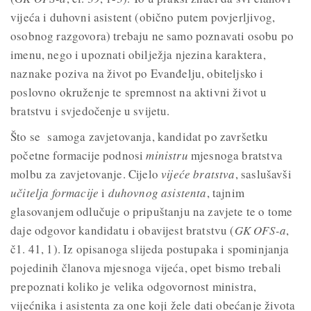
vijeća i duhovni asistent (obično putem povjerljivog,
osobnog razgovora) trebaju ne samo poznavati osobu po
imenu, nego i upoznati obilježja njezina karaktera,
naznake poziva na život po Evanđelju, obiteljsko i
poslovno okruženje te spremnost na aktivni život u
bratstvu i svjedočenje u svijetu.
Što se samoga zavjetovanja, kandidat po završetku
početne formacije podnosi
ministru
mjesnoga bratstva
molbu za zavjetovanje. Cijelo
vijeće bratstva
, saslušavši
učitelja formacije
i
duhovnog asistenta
, tajnim
glasovanjem odlučuje o pripuštanju na zavjete te o tome
daje odgovor kandidatu i obavijest bratstvu (
GK OFS-a
,
č1. 41, 1). Iz opisanoga slijeda postupaka i spominjanja
pojedinih članova mjesnoga vijeća, opet bismo trebali
prepoznati koliko je velika odgovornost ministra,
vijećnika i asistenta za one koji žele dati obećanje života