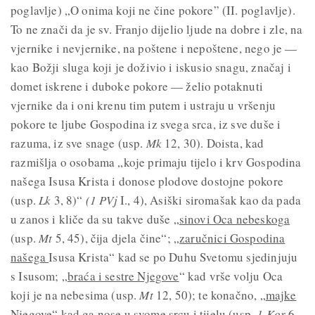
poglavlje) „O onima koji ne čine pokore” (II. poglavlje).
To ne znači da je sv. Franjo dijelio ljude na dobre i zle, na
vjernike i nevjernike, na poštene i nepoštene, nego je —
kao Božji sluga koji je doživio i iskusio snagu, značaj i
domet iskrene i duboke pokore — želio potaknuti
vjernike da i oni krenu tim putem i ustraju u vršenju
pokore te ljube Gospodina iz svega srca, iz sve duše i
razuma, iz sve snage (usp.
Mk
12, 30). Doista, kad
razmišlja o osobama „koje primaju tijelo i krv Gospodina
našega Isusa Krista i donose plodove dostojne pokore
(usp.
Lk
3, 8)“
(1 PVj
I., 4), Asiški siromašak kao da pada
u zanos i kliče da su takve duše „
sinovi Oca nebeskoga
(usp.
Mt
5, 45), čija djela čine“; „
zaručnici Gospodina
našega
Isusa Krista“ kad se po Duhu Svetomu sjedinjuju
s Isusom; „
braća i sestre Njegove
“ kad vrše volju Oca
koji je na nebesima (usp.
Mt
12, 50); te konačno, „
majke
Njegove
“ kad ga nose u svome srcu i tijelu (usp.
1 Kor
6,