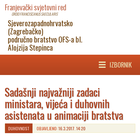
Franjevački svjetovni red
ORDO FRANCISCANUS SAECULARIS
Sjeverozapadnohrvatsko
(Zagrebačko)
područno bratstvo OFS-a bl.
Alojzija Stepinca
IZBORNIK
Sadašnji najvažniji zadaci
ministara, vijeća i duhovnih
asistenata u animaciji bratstva
DUHOVNOST
OBJAVLJENO:
16.3.2017. 14:20