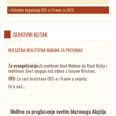
» Kalendar događanja OFS-a i Frame za 2019.
DUHOVNI KUTAK
MJESEČNA MOLITVENA NAKANA ZA PROSINAC
Za evangelizaciju:
Za molitveni život:
Molimo da Riječ Božja i
molitveni život njeguju naš odnos s Isusom Kristom.
OFS:
Za rast bratstava OFS-a i Frame u svijetu.
Oče naš...
Molitva za proglašenje svetim blaženoga Alojzija