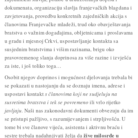
dokumenata, organizaciju slavlja franjevačkih blagdana i
zavjetovanja, provedbu konkretnih zajedničkih akcija s
članovima Franjevačke mladeži, trud oko obavještavanja
bratstva o važnim događajima, obljetnicama i proslavama
u gradu i mjesnoj Crkvi, uspostavljanje kontakta sa
susjednim bratstvima i višim razinama, brigu oko
pravovremenog slanja doprinosa za više razine i izvješća
za iste, i još toliko toga…
Osobit njegov doprinos i mogućnost djelovanja trebala bi
se pokazati u nastojanju da se doznaju imena, adrese i
uspostavi kontakt
s članovima koji ne sudjeluju na
susretima bratstva i tek se povremeno
ili vrlo rijetko
javljaju
. Naši nas zakonodavni dokumenti obvezuju da im
se pristupi pažljivo, s razumijevanjem i strpljivošću. U
tome bi sve članove vijeća, asistenta i aktivnu braću i
žive milosrđe u
sestre trebala nadahnjivati želja da