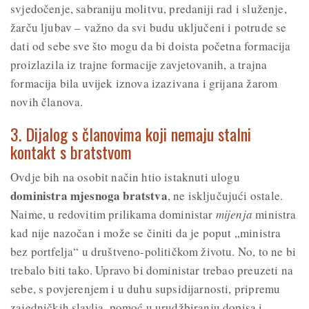
svjedočenje, sabraniju molitvu, predaniji rad i služenje,
žarču ljubav – važno da svi budu uključeni i potrude se
dati od sebe sve što mogu da bi doista početna formacija
proizlazila iz trajne formacije zavjetovanih, a trajna
formacija bila uvijek iznova izazivana i grijana žarom
novih članova.
3. Dijalog s članovima koji nemaju stalni
kontakt s bratstvom
Ovdje bih na osobit način htio istaknuti ulogu
doministra mjesnoga bratstva
, ne isključujući ostale.
Naime, u redovitim prilikama doministar
mijenja
ministra
kad nije nazočan i može se činiti da je poput „ministra
bez portfelja“ u društveno-političkom životu. No, to ne bi
trebalo biti tako. Upravo bi doministar trebao preuzeti na
sebe, s povjerenjem i u duhu supsidijarnosti, pripremu
zajedničkih slavlja, pomoć u urudžbiranju dopisa i