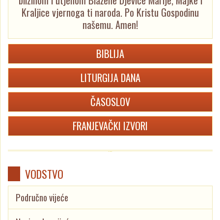
blizinom i utjehom Blažene Djevice Marije, Majke i
Kraljice vjernoga ti naroda. Po Kristu Gospodinu
našemu. Amen!
BIBLIJA
LITURGIJA DANA
ČASOSLOV
FRANJEVAČKI IZVORI
VODSTVO
Područno vijeće