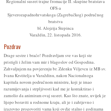
Regionalni susret trajne fromacije II. skupine bratstava
OFS-a
Sjeverozapadnohrvatskoga (Zagrebačkog) područnog
bratstva
bl. Alojzija Stepinca
Varaždin, 22. listopada 2016.
Pozdrav
Drage sestre i braćo! Pozdravljam sve vas koji ste
pristigli i želim vam mir i blagoslov od Gospodina.
Zahvaljujem na povjerenju br. Zdenku Viljevcu iz MB sv.
Ivana Krstitelja u Varaždinu, nakon Nacionalnoga
kapitula novom područnom ministru, koji je imao
razumijevanja i strpljivosti kad me je kontaktirao i
zamolio da animiram ovaj susret. Kao što znate, uvijek je
lijepo boraviti u rodnome kraju, ali je i zahtjevno i
izazovno progovoriti vama koji ovdje stalno i godinama