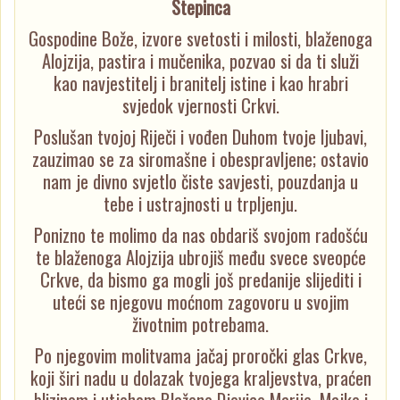
Stepinca
Gospodine Bože, izvore svetosti i milosti, blaženoga
Alojzija, pastira i mučenika, pozvao si da ti služi
kao navjestitelj i branitelj istine i kao hrabri
svjedok vjernosti Crkvi.
Poslušan tvojoj Riječi i vođen Duhom tvoje ljubavi,
zauzimao se za siromašne i obespravljene; ostavio
nam je divno svjetlo čiste savjesti, pouzdanja u
tebe i ustrajnosti u trpljenju.
Ponizno te molimo da nas obdariš svojom radošću
te blaženoga Alojzija ubrojiš među svece sveopće
Crkve, da bismo ga mogli još predanije slijediti i
uteći se njegovu moćnom zagovoru u svojim
životnim potrebama.
Po njegovim molitvama jačaj proročki glas Crkve,
koji širi nadu u dolazak tvojega kraljevstva, praćen