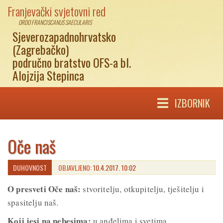
Franjevački svjetovni red
ORDO FRANCISCANUS SAECULARIS
Sjeverozapadnohrvatsko
(Zagrebačko)
područno bratstvo OFS-a bl.
Alojzija Stepinca
IZBORNIK
Oče naš
DUHOVNOST
OBJAVLJENO:
10.4.2017. 10:02
O presveti Oče naš:
stvoritelju, otkupitelju, tješitelju i
spasitelju naš.
Koji jesi na nebesima:
u anđelima i svetima