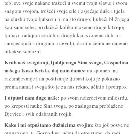
tebi sve svoje nakane tražeći u svemu tvoju slavu; i svom
snagom svojom, trošeći svoje sile i osjećaje duše i tijela
na službu tvoje ljubavi i ni na što drugo; ljubeći bližnjega
kao sami sebe, privlačeći koliko možemo druge k tvojoj
ljubavi, radujući se dobru drugih kao svojemu dobru i
suosjećajući s drugima u nevolji, da ni u čemu ne dajemo
nikakve sablazni.
Kruh naš svagdanji, ljubljenoga Sina svoga, Gospodina
našega Isusa Krista, daj nam danas:
na spomen, na
razumijevanje i na poštivanje ljubavi koju je pokazao
prema nama i svega što je za nas rekao, učinio i pretrpio.
I otpusti nam duge naše:
po svom neizrecivom milosrđu,
po kreposti muke Sina tvoga, po zaslugama preblažene
Djevice i svih odabranih tvojih.
Kako i mi otpuštamo dužnicima svojim:
što još posve ne
otpustismo, ti, Gospodine, učini da otpustimo, da radi