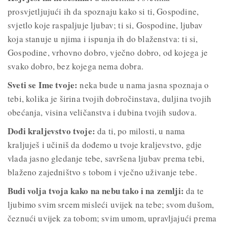
prosvjetljujući ih da spoznaju kako si ti, Gospodine,
svjetlo koje raspaljuje ljubav; ti si, Gospodine, ljubav
koja stanuje u njima i ispunja ih do blaženstva: ti si,
Gospodine, vrhovno dobro, vječno dobro, od kojega je
svako dobro, bez kojega nema dobra.
Sveti se Ime tvoje:
neka bude u nama jasna spoznaja o
tebi, kolika je širina tvojih dobročinstava, duljina tvojih
obećanja, visina veličanstva i dubina tvojih sudova.
Dođi kraljevstvo tvoje:
da ti, po milosti, u nama
kraljuješ i učiniš da dođemo u tvoje kraljevstvo, gdje
vlada jasno gledanje tebe, savršena ljubav prema tebi,
blaženo zajedništvo s tobom i vječno uživanje tebe.
Budi volja tvoja kako na nebu tako i na zemlji:
da te
ljubimo svim srcem misleći uvijek na tebe; svom dušom,
čeznući uvijek za tobom; svim umom, upravljajući prema