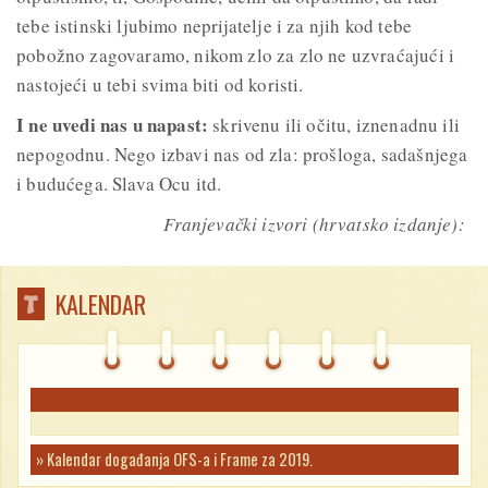
tebe istinski ljubimo neprijatelje i za njih kod tebe
pobožno zagovaramo, nikom zlo za zlo ne uzvraćajući i
nastojeći u tebi svima biti od koristi.
I ne uvedi nas u napast:
skrivenu ili očitu, iznenadnu ili
nepogodnu. Nego izbavi nas od zla: prošloga, sadašnjega
i budućega. Slava Ocu itd.
Franjevački izvori (hrvatsko izdanje):
KALENDAR
» Kalendar događanja OFS-a i Frame za 2019.