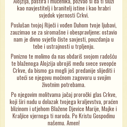
Alojzija, pastira i mučenika, pozvao si da ti služi
kao navjestitelj i branitelj istine i kao hrabri
svjedok vjernosti Crkvi.
Poslušan tvojoj Riječi i vođen Duhom tvoje ljubavi,
zauzimao se za siromašne i obespravljene; ostavio
nam je divno svjetlo čiste savjesti, pouzdanja u
tebe i ustrajnosti u trpljenju.
Ponizno te molimo da nas obdariš svojom radošću
te blaženoga Alojzija ubrojiš među svece sveopće
Crkve, da bismo ga mogli još predanije slijediti i
uteći se njegovu moćnom zagovoru u svojim
životnim potrebama.
Po njegovim molitvama jačaj proročki glas Crkve,
koji širi nadu u dolazak tvojega kraljevstva, praćen
blizinom i utjehom Blažene Djevice Marije, Majke i
Kraljice vjernoga ti naroda. Po Kristu Gospodinu
našemu. Amen!